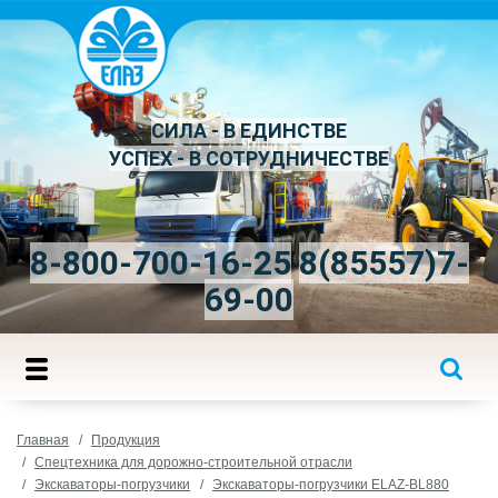
СИЛА - В ЕДИНСТВЕ
УСПЕХ - В СОТРУДНИЧЕСТВЕ
8-800-700-16-25
8(85557)7-
69-00
Главная
Продукция
Спецтехника для дорожно-строительной отрасли
Экскаваторы-погрузчики
Экскаваторы-погрузчики ELAZ-BL880