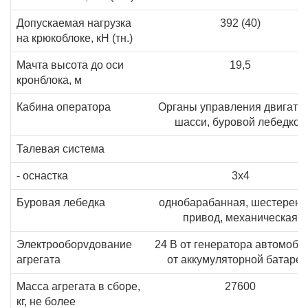
Допускаемая нагрузка
392 (40)
на крюкоблоке, кН (тн.)
Мачта высота до оси
19,5
кронблока, м
Кабина оператора
Органы управления двигате
шасси, буровой лебедкой
Талевая система
- оснастка
3х4
Буровая лебедка
однобарабанная, шестерен
привод, механическая
Электрооборvдование
24 В от генератора автомоби
агрегата
от аккумуляторной батаре
Масса агрегата в сборе,
27600
кг, не более