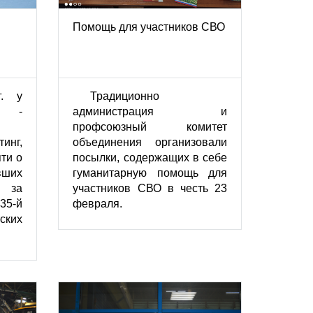
Помощь для участников СВО
г. у
Традиционно
м -
администрация и
профсоюзный комитет
нг,
объединения организовали
ти о
посылки, содержащих в себе
вших
гуманитарную помощь для
 за
участников СВО в честь 23
35-й
февраля.
ских