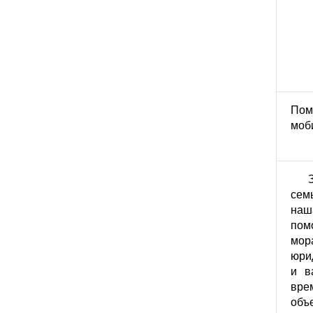
Пом
моб
сем
наш
пом
мор
юри
и в
вр
об