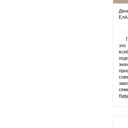
Ден
ЕлА
это
вс
под
зна
пр
сов
за
сем
буд