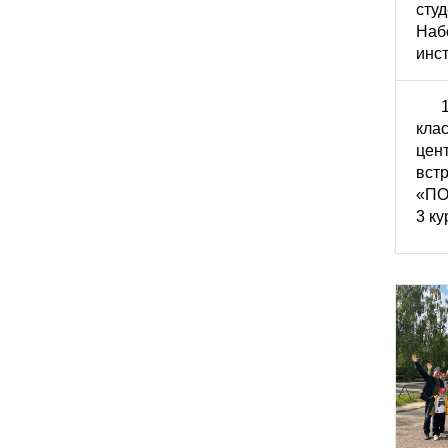
сту
Наб
инст
кла
цен
вст
«ПО
3 ку