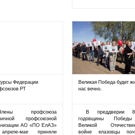
курсы Федерации
Великая Победа будет жи
фсоюзов РТ
нас вечно.
Члены профсоюза
В преддверии 80
вичной профсоюзной
годовщины Побед
анизации АО «ПО ЕлАЗ»
Великой Отечестве
апреле-мае приняли
войне елазовцы поч