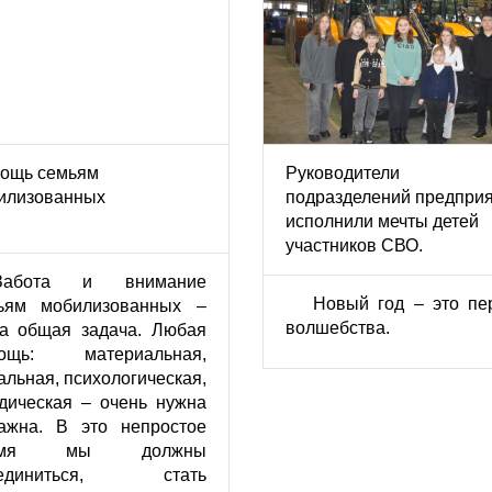
ощь семьям
Руководители
илизованных
подразделений предпри
исполнили мечты детей
участников СВО.
Забота и внимание
Новый год – это пе
ьям мобилизованных –
волшебства.
а общая задача. Любая
ощь: материальная,
альная, психологическая,
дическая – очень нужна
ажна. В это непростое
емя мы должны
ъединиться, стать