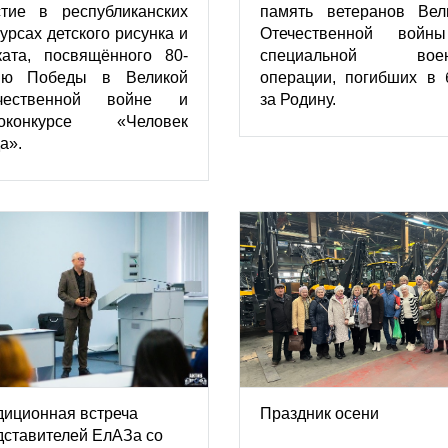
стие в республиканских
память ветеранов Вел
урсах детского рисунка и
Отечественной вой
ката, посвящённого 80-
специальной воен
ию Победы в Великой
операции, погибших в 
чественной войне и
за Родину.
оконкурсе «Человек
а».
диционная встреча
Праздник осени
дставителей ЕлАЗа со