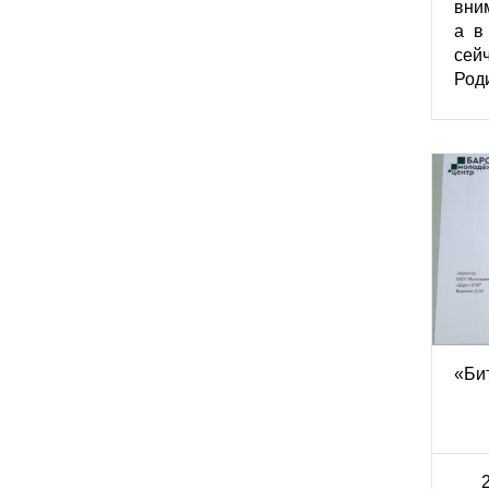
вни
а в
се
Роди
«Би