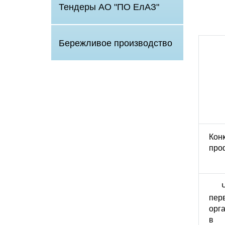
Тендеры АО "ПО ЕлАЗ"
Бережливое производство
Кон
про
пер
орг
в 