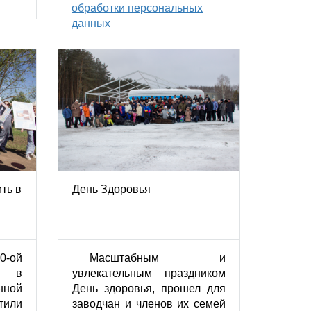
обработки персональных
данных
ть в
День Здоровья
-ой
Масштабным и
ы в
увлекательным праздником
нной
День здоровья, прошел для
тили
заводчан и членов их семей