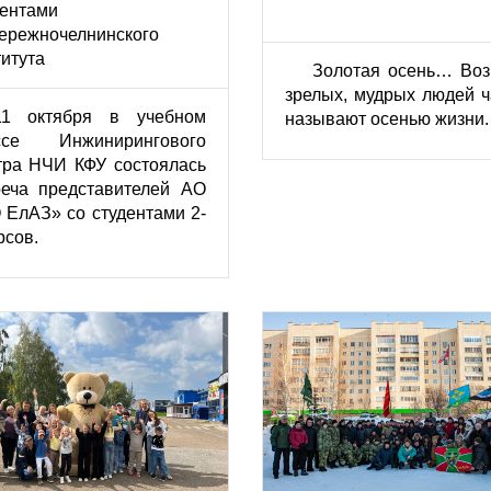
дентами
ережночелнинского
итута
Золотая осень… Воз
зрелых, мудрых людей ч
11 октября в учебном
называют осенью жизни.
ссе Инжинирингового
тра НЧИ КФУ состоялась
реча представителей АО
 ЕлАЗ» со студентами 2-
рсов.