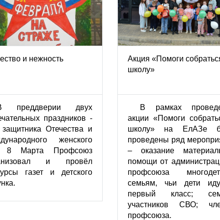
ество и нежность
Акция «Помоги собратьс
школу»
В преддверии двух
В рамках провед
ечательных праздников -
акции «Помоги собрать
 защитника Отечества и
школу» на ЕлАЗе б
дународного женского
проведены ряд меропри
я 8 Марта Профсоюз
– оказание материал
ганизовал и провёл
помощи от администрац
курсы газет и детского
профсоюза многоде
нка.
семьям, чьи дети ид
первый класс; сем
участников СВО; чл
профсоюза.