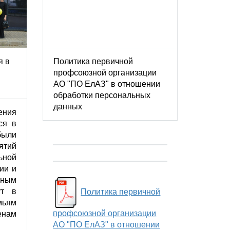
я в
Политика первичной
профсоюзной организации
АО "ПО ЕлАЗ" в отношении
обработки персональных
данных
ения
ся в
ыли
ятий
ьной
ии и
тным
ут в
Политика первичной
ьям
профсоюзной организации
енам
АО "ПО ЕлАЗ" в отношении