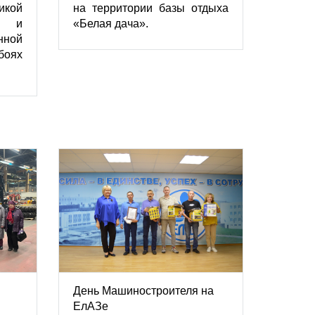
икой
на территории базы отдыха
ны и
«Белая дача».
ной
боях
День Машиностроителя на
ЕлАЗе