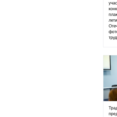
уча
конк
пла
лет
Оте
фот
труд
Тра
пре