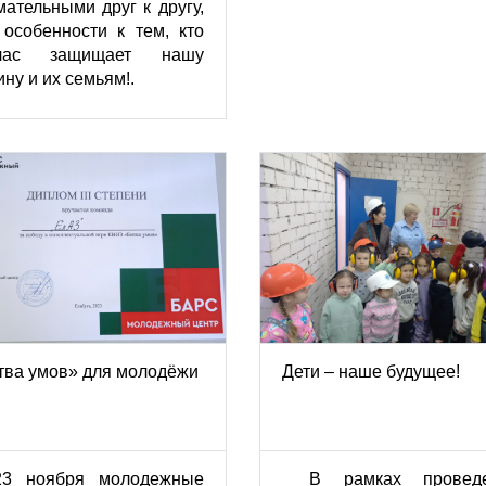
мательными друг к другу,
 особенности к тем, кто
йчас защищает нашу
ну и их семьям!.
тва умов» для молодёжи
Дети – наше будущее!
23 ноября молодежные
В рамках провед